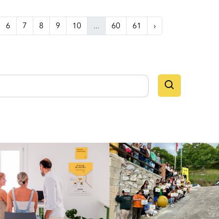
6
7
8
9
10
...
60
61
›