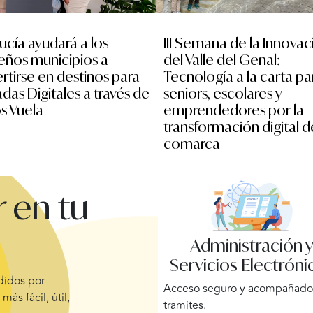
ucía ayudará a los
III Semana de la Innovac
ños municipios a
del Valle del Genal:
rtirse en destinos para
Tecnología a la carta pa
as Digitales a través de
seniors, escolares y
s Vuela
emprendedores por la
transformación digital d
comarca
 en tu
Administración 
Servicios Electróni
ndidos por
Acceso seguro y acompañado 
más fácil, útil,
tramites.