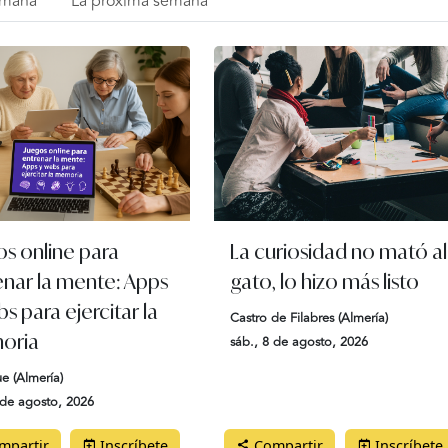
emana
La próxima semana
os online para
La curiosidad no mató al
enar la mente: Apps
gato, lo hizo más listo
s para ejercitar la
Castro de Filabres (Almería)
oria
sáb., 8 de agosto, 2026
ue (Almería)
 de agosto, 2026
partir
Inscríbete
Compartir
Inscríbete