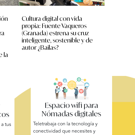
ión
Cultura digital con vida
No nos mir
propia: Fuente Vaqueros
escolares
ra
(Granada) estrena su cruz
experimen
inteligente, sostenible y de
XR, drone
autor ¿Bailas?
la II Mara
e la
Espacio wifi para
y
Nómadas digitales
cos
Teletrabaja con la tecnología y
a tus
conectividad que necesites y