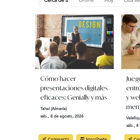
Cerca de ti
Online
Hoy
Esta s
Cómo hacer
Jueg
presentaciones digitales
entr
eficaces: Genially y más
y web
mem
Tahal (Almería)
sáb., 8 de agosto, 2026
Velefiq
sáb., 8
Compartir
Inscríbete
Com