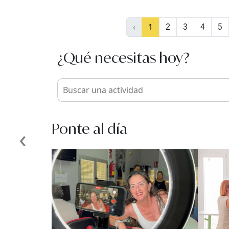
‹
1
2
3
4
5
¿Qué necesitas hoy?
Ponte al día
‹