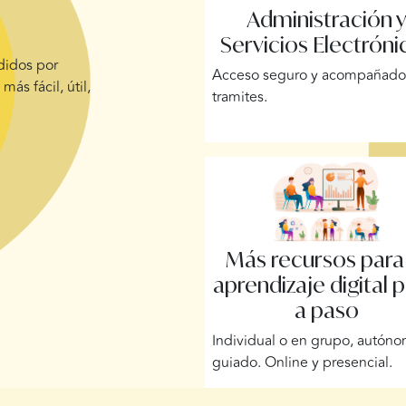
Administración 
Servicios Electróni
ndidos por
Acceso seguro y acompañado 
más fácil, útil,
tramites.
Más recursos para
aprendizaje digital 
a paso
Individual o en grupo, autón
guiado. Online y presencial.