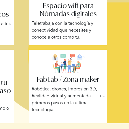
Espacio wifi para
y
Nómadas digitales
cos
Teletrabaja con la tecnología y
a tus
conectividad que necesites y
conoce a otros como tú.
FabLab / Zona maker
 tu
Robótica, drones, impresión 3D,
paso
Realidad virtual y aumentada … Tus
primeros pasos en la última
omo o
tecnología.