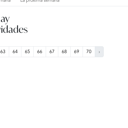
emana
La próxima semana
ay
vidades
63
64
65
66
67
68
69
70
›