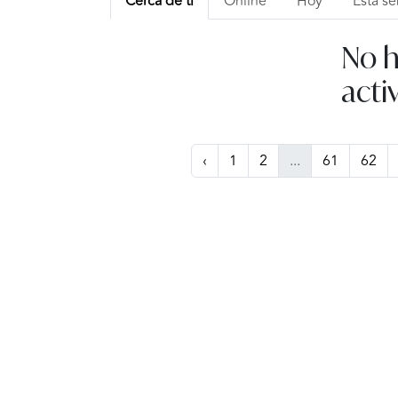
Cerca de ti
Online
Hoy
Esta s
No h
acti
‹
1
2
...
61
62