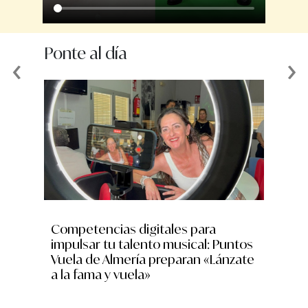
Ponte al día
‹
›
Competencias digitales para
Andalu
impulsar tu talento musical: Puntos
munici
Vuela de Almería preparan «Lánzate
destin
a la fama y vuela»
través