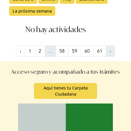
La próxima semana
No hay actividades
‹
1
2
...
58
59
60
61
›
Acceso seguro y acompañado a tus trámites
Aquí tienes tu Carpeta
Ciudadana