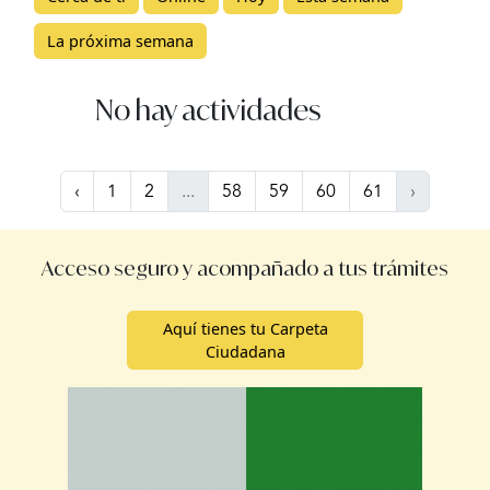
La próxima semana
No hay actividades
‹
1
2
...
58
59
60
61
›
Acceso seguro y acompañado a tus trámites
Aquí tienes tu Carpeta
Ciudadana