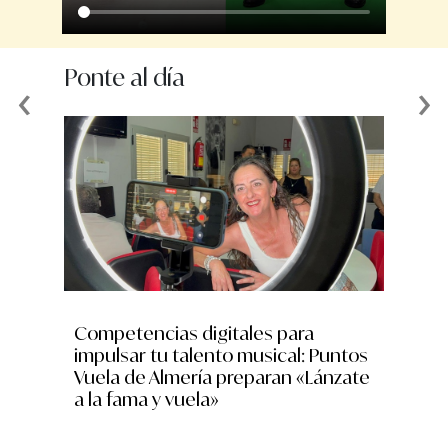
Ponte al día
‹
›
Competencias digitales para
Andalu
impulsar tu talento musical: Puntos
munici
Vuela de Almería preparan «Lánzate
destin
a la fama y vuela»
través