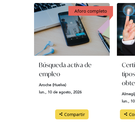
Aforo completo
Búsqueda activa de
Certi
empleo
tipo
obte
Aroche (Huelva)
lun., 10 de agosto, 2026
Almegíj
lun., 1
Compartir
Com