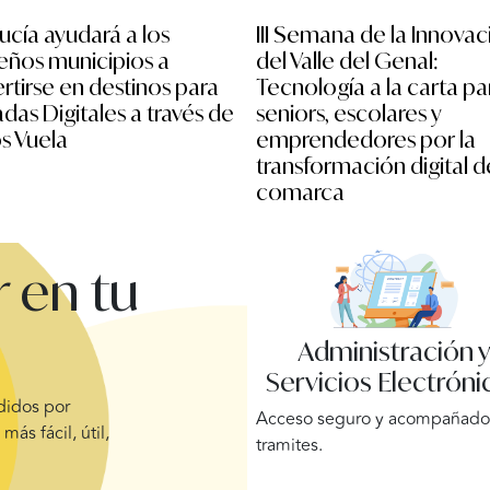
ucía ayudará a los
III Semana de la Innovac
ños municipios a
del Valle del Genal:
rtirse en destinos para
Tecnología a la carta pa
as Digitales a través de
seniors, escolares y
s Vuela
emprendedores por la
transformación digital d
comarca
 en tu
Administración 
Servicios Electróni
ndidos por
Acceso seguro y acompañado 
más fácil, útil,
tramites.