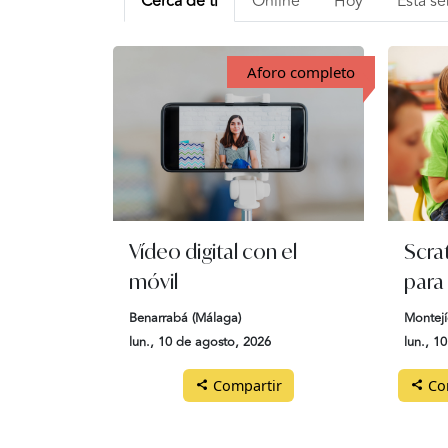
Cerca de ti
Online
Hoy
Esta s
Aforo completo
Vídeo digital con el
Scra
móvil
para
Benarrabá (Málaga)
Montejí
lun., 10 de agosto, 2026
lun., 1
Compartir
Com