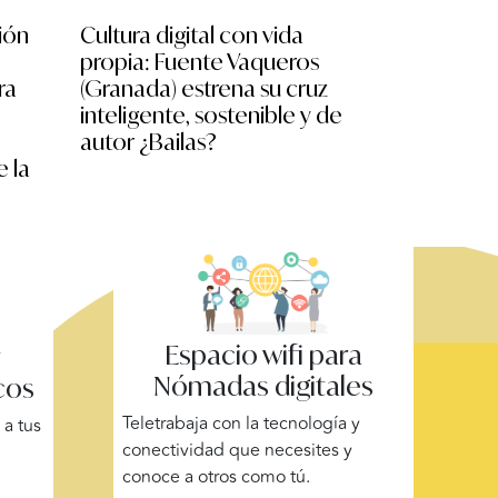
ión
Cultura digital con vida
No nos mir
propia: Fuente Vaqueros
escolares
ra
(Granada) estrena su cruz
experimen
inteligente, sostenible y de
XR, drone
autor ¿Bailas?
la II Mara
e la
Espacio wifi para
y
Nómadas digitales
cos
Teletrabaja con la tecnología y
a tus
conectividad que necesites y
conoce a otros como tú.