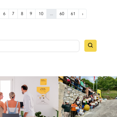
6
7
8
9
10
...
60
61
›