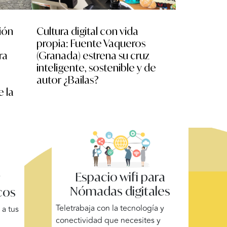
ión
Cultura digital con vida
No nos mir
propia: Fuente Vaqueros
escolares
ra
(Granada) estrena su cruz
experimen
inteligente, sostenible y de
XR, drone
autor ¿Bailas?
la II Mara
e la
Espacio wifi para
y
Nómadas digitales
cos
Teletrabaja con la tecnología y
a tus
conectividad que necesites y