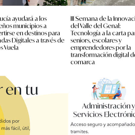
ucía ayudará a los
III Semana de la Innovac
ños municipios a
del Valle del Genal:
rtirse en destinos para
Tecnología a la carta pa
as Digitales a través de
seniors, escolares y
s Vuela
emprendedores por la
transformación digital d
comarca
 en tu
Administración 
Servicios Electróni
ndidos por
Acceso seguro y acompañado 
más fácil, útil,
tramites.