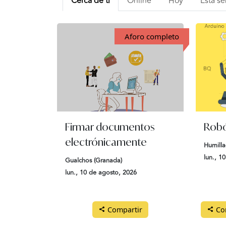
Cerca de ti
Online
Hoy
Esta s
Aforo completo
Firmar documentos
Robó
electrónicamente
Humilla
lun., 1
Gualchos (Granada)
lun., 10 de agosto, 2026
Compartir
Com