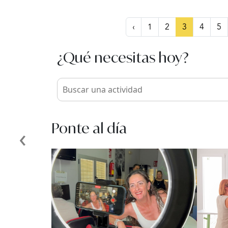
‹
1
2
3
4
5
¿Qué necesitas hoy?
Ponte al día
‹