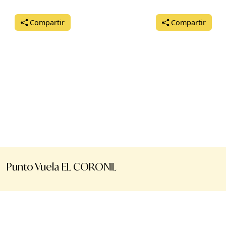
Compartir
Compartir
Punto Vuela EL CORONIL
Aviso legal
Términos de uso
Manual de uso
Reg