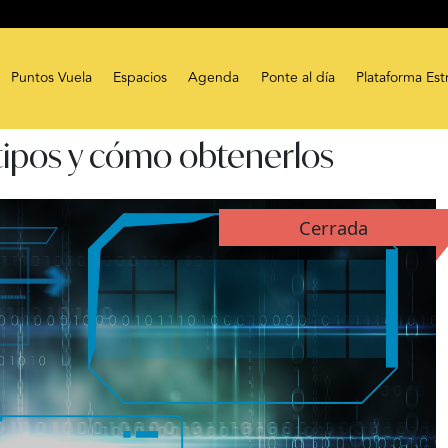
Puntos Vuela
Espacios
Agenda
Ponte al día
Plataforma Est
 tipos y cómo obtenerlos
Cerrada