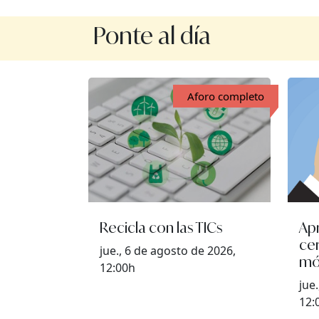
Ponte al día
Aforo completo
Recicla con las TICs
Apr
cer
jue., 6 de agosto de 2026,
mó
12:00h
jue
12: