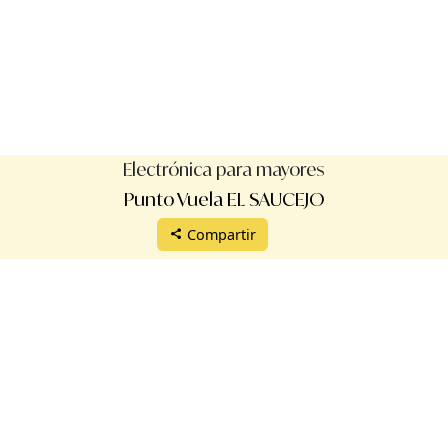
Electrónica para mayores
Punto Vuela EL SAUCEJO
Compartir
Protección de datos
Aviso legal
Términos de uso
Manual de uso
Reglamento
Validación de certificados