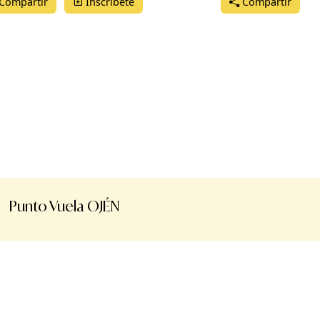
Compartir
Inscríbete
Compartir
Punto Vuela OJÉN
Aviso legal
Términos de uso
Manual de uso
Reg
os