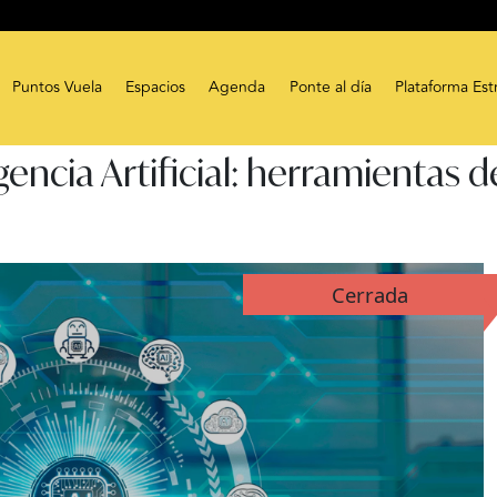
Puntos Vuela
Espacios
Agenda
Ponte al día
Plataforma Est
igencia Artificial: herramientas
Cerrada