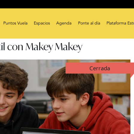
Puntos Vuela
Espacios
Agenda
Ponte al día
Plataforma Est
il con Makey Makey
Cerrada