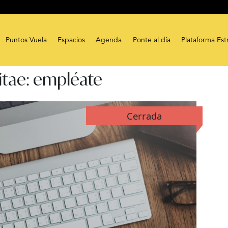
Puntos Vuela
Espacios
Agenda
Ponte al día
Plataforma Est
itae: empléate
Cerrada