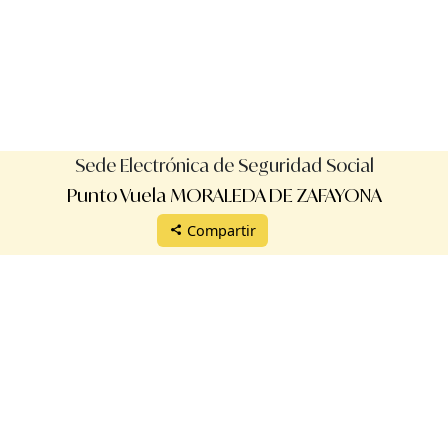
Sede Electrónica de Seguridad Social
Punto Vuela MORALEDA DE ZAFAYONA
Compartir
Protección de datos
Aviso legal
Términos de uso
Manual de uso
Reglamento
Validación de certificados