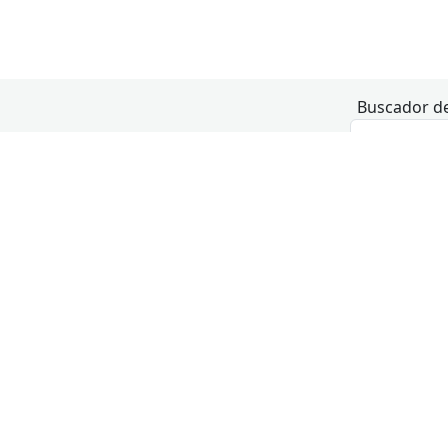
Buscador de
Hoy
lunes
marte
3
09:30
Acompañamiento tecnológico
09:30
Acompañamien
10:30
Uso individual del centro
10:30
Scratch: prog
11:30
Certificado Digital
10:30
Uso individua
+ 1 más
+ 2 más