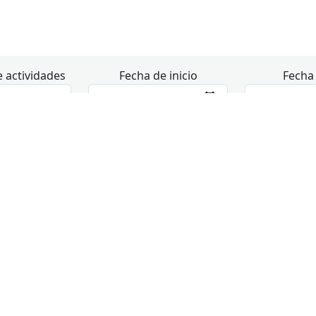
 actividades
Fecha de inicio
Fecha 
No te pierdas nada en agosto
s
miércoles
4
5
to tecnológico
09:30
Acompañamiento tecnológico
09:30
Acompa
ramación para niños/as
10:30
Uso individual del centro
10:30
ClicSal
l del centro
11:30
Certificado Digital
10:30
Uso ind
+ 1 más
+ 3 más