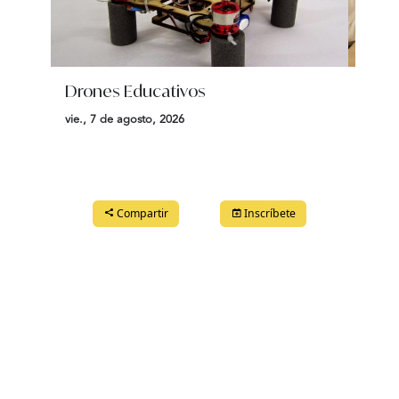
Drones Educativos
Jueg
ment
vie., 7 de agosto, 2026
mem
mar., 
Compartir
Inscríbete