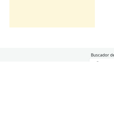
Buscador de
Hoy
lunes
marte
3
16:00
Uso individual del centro