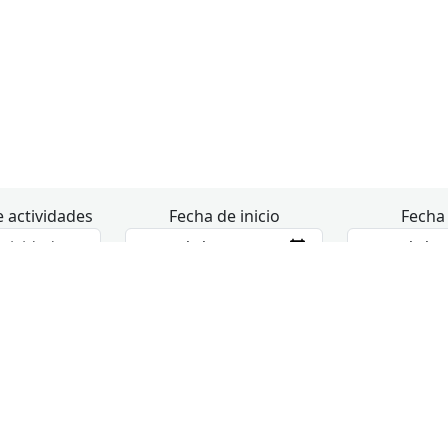
 actividades
Fecha de inicio
Fecha 
No te pierdas nada en agosto
s
miércoles
4
5
10:00
Uso individual del centro
10:00
Uso ind