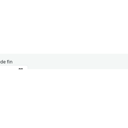
de fin
jueves
viernes
6
7
ividual del centro
10:00
Uso individual del centro