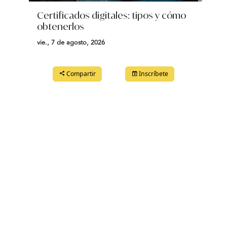
Certificados digitales: tipos y cómo
Scra
obtenerlos
niño
vie., 7 de agosto, 2026
mar., 
Compartir
Inscríbete