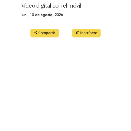
Vídeo digital con el móvil
Robó
lun., 10 de agosto, 2026
mié., 
Compartir
Inscríbete