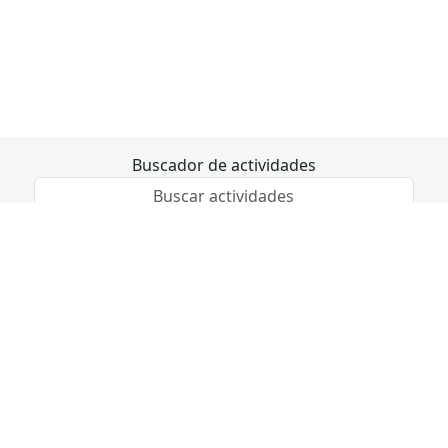
Buscador de actividades
Fecha de inicio
Fecha de fin
8 de agosto - 10 de agosto
Hoy
sábado
domingo
lunes